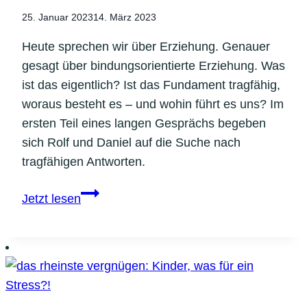
Respekt
25. Januar 2023
14. März 2023
(Teil
4/4)
Heute sprechen wir über Erziehung. Genauer
gesagt über bindungsorientierte Erziehung. Was
ist das eigentlich? Ist das Fundament tragfähig,
woraus besteht es – und wohin führt es uns? Im
ersten Teil eines langen Gesprächs begeben
sich Rolf und Daniel auf die Suche nach
tragfähigen Antworten.
Expedition
Jetzt lesen
Bindung:
Wir
alle
haben
es