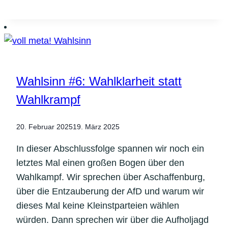
rheinste
vergnügen:
Kinder,
was
für
ein
Wahlsinn #6: Wahlklarheit statt
Stress?!
Wahlkrampf
20. Februar 2025
19. März 2025
In dieser Abschlussfolge spannen wir noch ein
letztes Mal einen großen Bogen über den
Wahlkampf. Wir sprechen über Aschaffenburg,
über die Entzauberung der AfD und warum wir
dieses Mal keine Kleinstparteien wählen
würden. Dann sprechen wir über die Aufholjagd