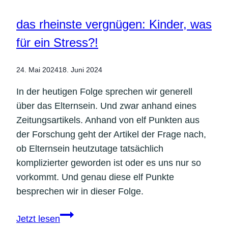
in
uns
das rheinste vergnügen: Kinder, was
(Teil
für ein Stress?!
1/4)
24. Mai 2024
18. Juni 2024
In der heutigen Folge sprechen wir generell
über das Elternsein. Und zwar anhand eines
Zeitungsartikels. Anhand von elf Punkten aus
der Forschung geht der Artikel der Frage nach,
ob Elternsein heutzutage tatsächlich
komplizierter geworden ist oder es uns nur so
vorkommt. Und genau diese elf Punkte
besprechen wir in dieser Folge.
das
Jetzt lesen