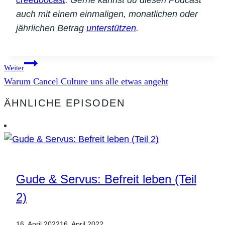
auch mit einem einmaligen, monatlichen oder
jährlichen Betrag
unterstützen
.
Beitragsnavigation
Weiter
Warum Cancel Culture uns alle etwas angeht
ÄHNLICHE EPISODEN
Gude & Servus: Befreit leben (Teil
2)
16. April 2022
16. April 2022